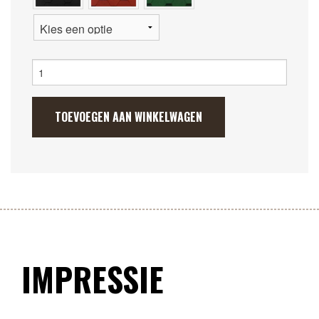
Kampeer
Pod
2.4
x
TOEVOEGEN AAN WINKELWAGEN
4.8m
aantal
IMPRESSIE