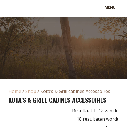
MENU
Shop
Over ons
Referenties
Service
Blogs
B2B
Home
/
Shop
/ Kota’s & Grill cabines Accessoires
KOTA’S & GRILL CABINES ACCESSOIRES
Contact
Resultaat 1–12 van de
Mijn account
18 resultaten wordt