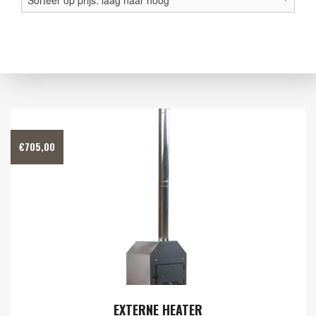
prijs
laa
naa
hoo
€
705,00
EXTERNE HEATER