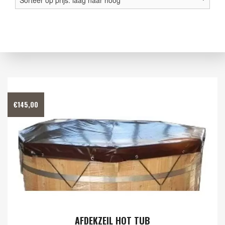
prijs
laa
naa
hoo
€
145,00
AFDEKZEIL HOT TUB