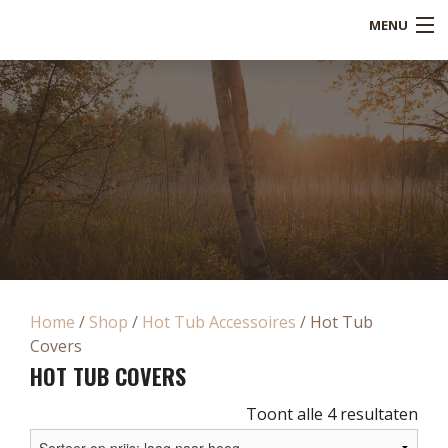
MENU
Shop
Over ons
Referenties
Service
Blogs
B2B
Home
/
Shop
/
Hot Tub Accessoires
/ Hot Tub
Covers
Contact
HOT TUB COVERS
Mijn account
Ges
Toont alle 4 resultaten
op