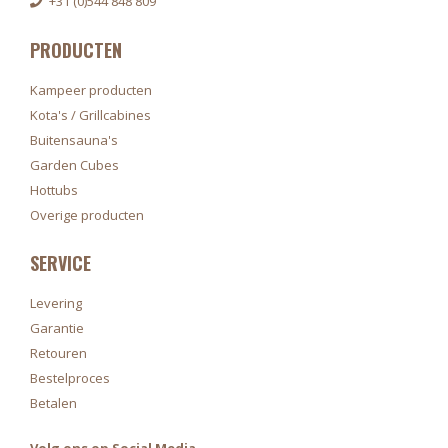
+31 (0)544 848 809
PRODUCTEN
Kampeer producten
Kota's / Grillcabines
Buitensauna's
Garden Cubes
Hottubs
Overige producten
SERVICE
Levering
Garantie
Retouren
Bestelproces
Betalen
Volg ons op Social Media