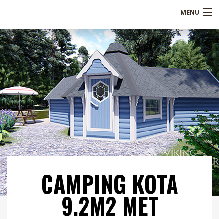
MENU
Shop
Over ons
Referenties
Service
Blogs
B2B
CAMPING KOTA
Contact
9.2M2 MET
Mijn account