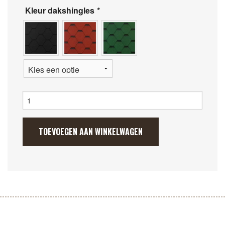
Kleur dakshingles
*
Camping
Kota
9.2m2
met
TOEVOEGEN AAN WINKELWAGEN
dubbele
uitbouw
aantal