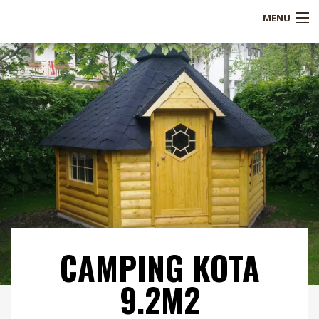
MENU
Shop
Over ons
Referenties
Service
Blogs
B2B
CAMPING KOTA
Contact
9.2M2
Mijn account