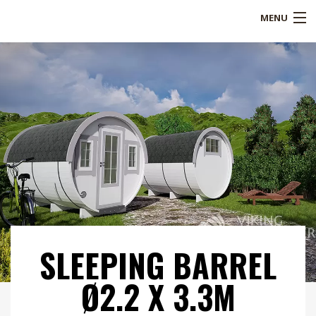
MENU
Shop
Over ons
Referenties
Service
Blogs
B2B
SLEEPING BARREL
Contact
Ø2.2 X 3.3M
Mijn account