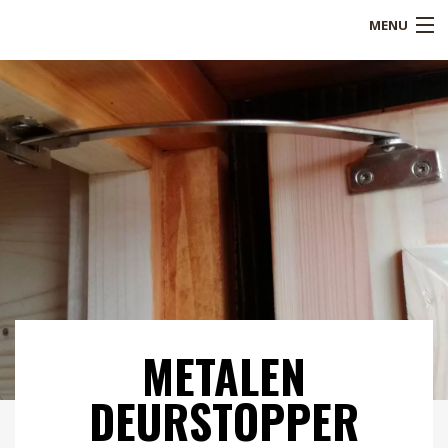
MENU
Shop
Over ons
Referenties
Service
Blogs
B2B
METALEN
Contact
DEURSTOPPER
Mijn account