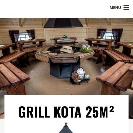
MENU
Shop
Over ons
Referenties
Service
Blogs
B2B
GRILL KOTA 25M²
Contact
Mijn account