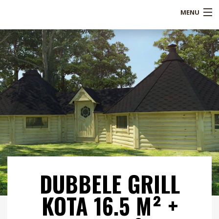
MENU
Shop
Over ons
Referenties
Service
Blogs
B2B
DUBBELE GRILL
Contact
KOTA 16.5 M² +
Mijn account