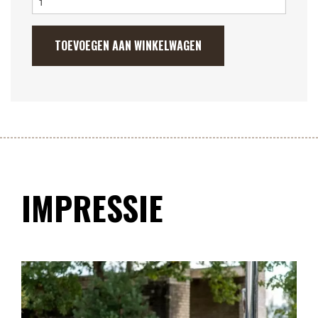
Fiberglass
Hottub
met
TOEVOEGEN AAN WINKELWAGEN
interne
heater
Ø1.8m
aantal
IMPRESSIE