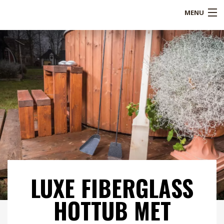
MENU
Shop
Over ons
Referenties
Service
Blogs
B2B
LUXE FIBERGLASS
Contact
HOTTUB MET
Mijn account