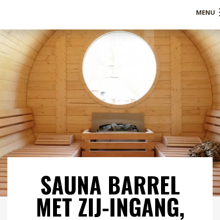
MENU
Shop
Over ons
Referenties
Service
Blogs
B2B
SAUNA BARREL
Contact
MET ZIJ-INGANG,
Mijn account