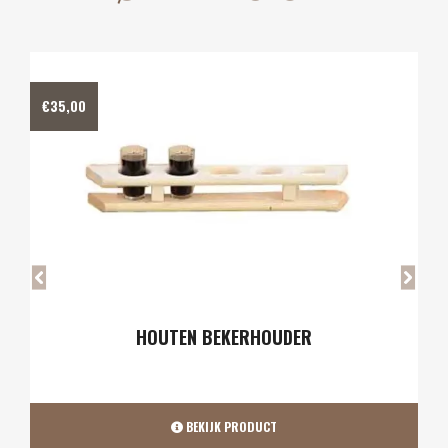
€
40,00
AS-SCHEP & POOK
BEKIJK PRODUCT