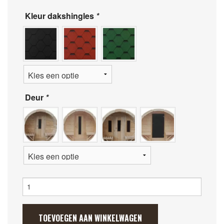
Kleur dakshingles
*
Deur
*
Sauna
Barrel
met
zij-
TOEVOEGEN AAN WINKELWAGEN
ingang,