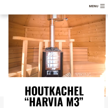
MENU
Shop
Over ons
Referenties
Service
Blogs
B2B
HOUTKACHEL
Contact
“HARVIA M3”
Mijn account