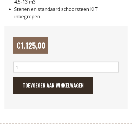
4,5-13 m3
Stenen en standaard schoorsteen KIT
inbegrepen
€
1.125,00
Houtkachel
"Harvia
M3"
16.5kw
TOEVOEGEN AAN WINKELWAGEN
aantal