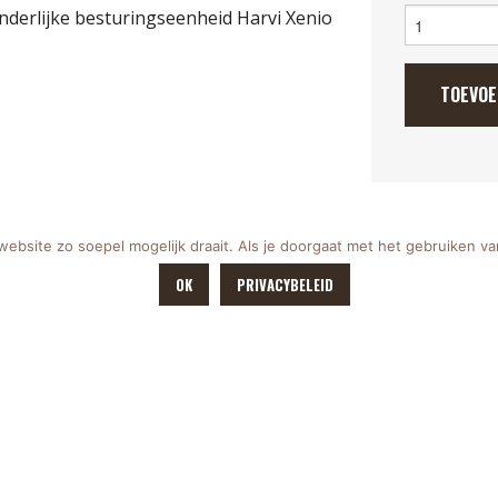
Elektrische
derlijke besturingseenheid Harvi Xenio
saunakachel
"Harvia
Club
TOEVOE
K15G",
15
kw
400v
aantal
bsite zo soepel mogelijk draait. Als je doorgaat met het gebruiken va
OK
PRIVACYBELEID