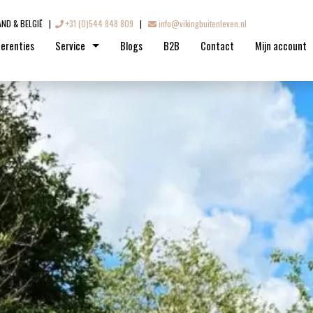
AND & BELGIË |
+31 (0)544 848 809
|
info@vikingbuitenleven.nl
erenties
Service
Blogs
B2B
Contact
Mijn account
Levering
Garantie
oires
s
Retouren
ir
Bestelproces
ires
es
res
Betalen
Onderhoud
re