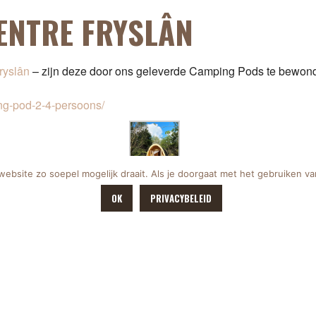
CENTRE FRYSLÂN
ryslân
– zijn deze door ons geleverde Camping Pods te bewonde
ing-pod-2-4-persoons/
bsite zo soepel mogelijk draait. Als je doorgaat met het gebruiken va
OK
PRIVACYBELEID