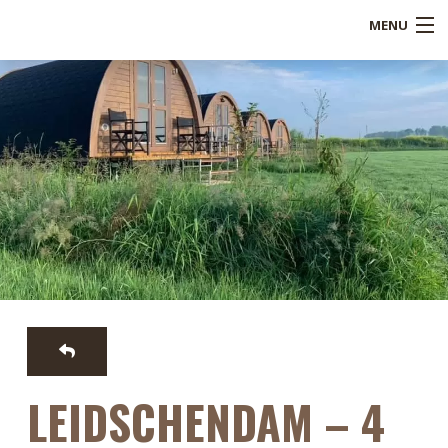
MENU
Shop
Over ons
Referenties
Service
Blogs
B2B
Contact
LEIDSCHENDAM – 4
Mijn account