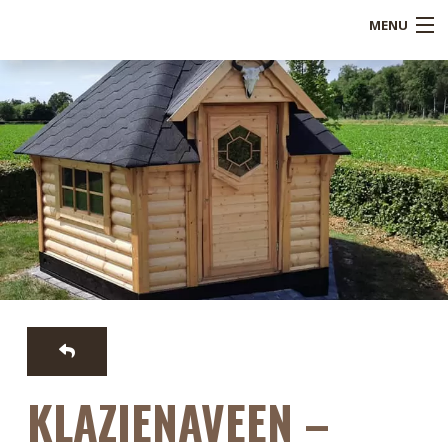
MENU
Shop
Over ons
Referenties
Service
Blogs
B2B
Contact
KLAZIENAVEEN –
Mijn account